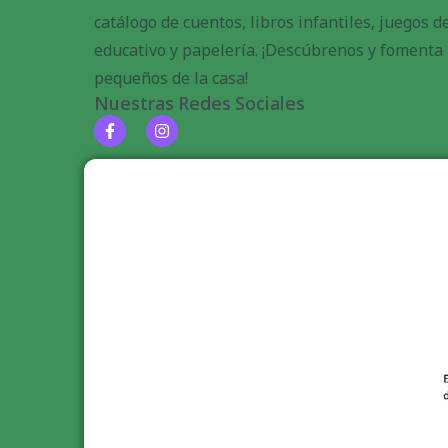
catálogo de cuentos, libros infantiles, juegos 
educativo y papelería. ¡Descúbrenos y fomenta l
pequeños de la casa!
Nuestras Redes Sociales