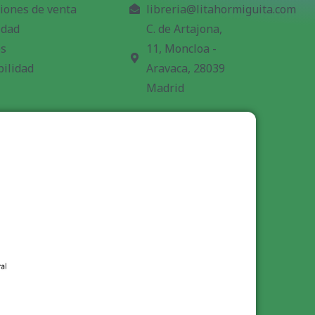
iones de venta
libreria@litahormiguita.com
idad
C. de Artajona,
es
11, Moncloa -
bilidad
Aravaca, 28039
Madrid