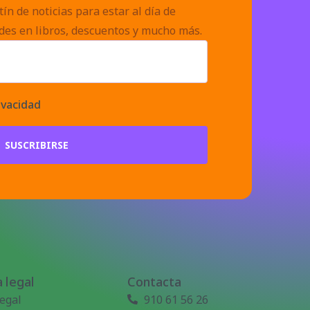
ín de noticias para estar al día de
des en libros, descuentos y mucho más.
ivacidad
SUSCRIBIRSE
 legal
Contacta
legal
910 61 56 26