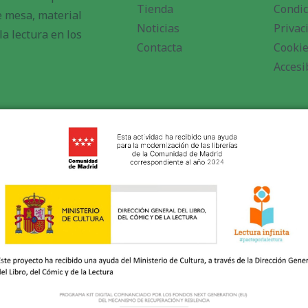
Tienda
Condic
de mesa, material
Noticias
Privac
a lectura en los
Contacta
Cooki
Accesi