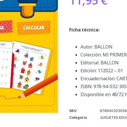
11,95
€
Ficha técnica:
Autor: BALLON
Colección: MI PRIM
Editorial: BALLON
Edición: 112022 – 01
Encuadernación: CA
ISBN: 978-94-032-305
Disponible en 48/72 
SKU
978940323056
Categoría
JUGUETES EDU