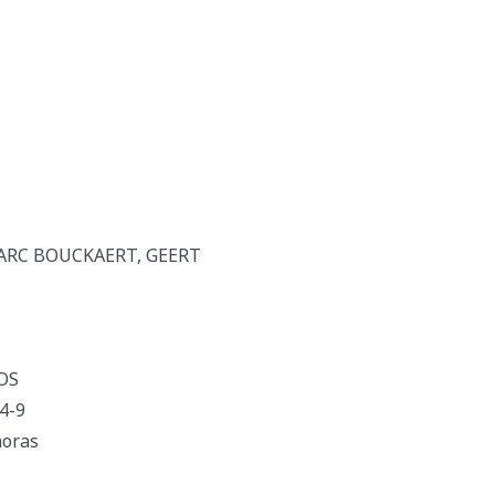
MARC BOUCKAERT, GEERT
OS
4-9
horas