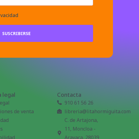
ivacidad
SUSCRIBIRSE
 legal
Contacta
legal
910 61 56 26
iones de venta
libreria@litahormiguita.com
idad
C. de Artajona,
es
11, Moncloa -
bilidad
Aravaca, 28039