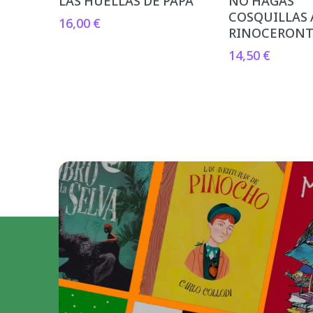
LAS HUELLAS DE PAPA
NO HAGAS
COSQUILLAS 
16,00
€
RINOCERON
14,50
€