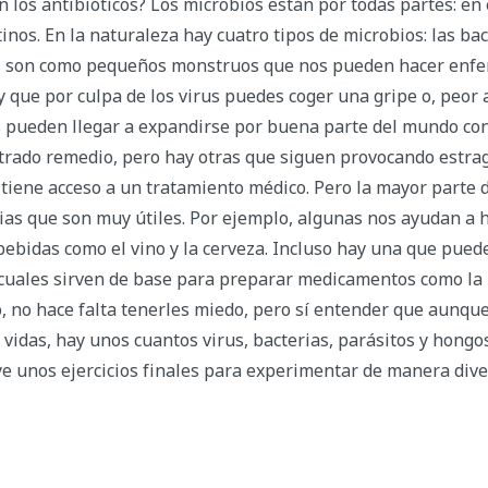
 los antibióticos? Los microbios están por todas partes: en 
tinos. En la naturaleza hay cuatro tipos de microbios: las bact
rus son como pequeños monstruos que nos pueden hacer enfer
 que por culpa de los virus puedes coger una gripe o, peor aú
 pueden llegar a expandirse por buena parte del mundo con
rado remedio, pero hay otras que siguen provocando estragos
 tiene acceso a un tratamiento médico. Pero la mayor parte d
rias que son muy útiles. Por ejemplo, algunas nos ayudan a h
ebidas como el vino y la cerveza. Incluso hay una que puede 
cuales sirven de base para preparar medicamentos como la p
nto, no hace falta tenerles miedo, pero sí entender que aunqu
 vidas, hay unos cuantos virus, bacterias, parásitos y hong
ye unos ejercicios finales para experimentar de manera dive