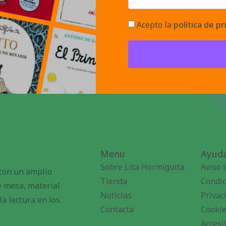
Acepto la
política de pr
Menu
Ayuda
Sobre Lita Hormiguita
Aviso 
 con un amplio
Tienda
Condic
de mesa, material
Noticias
Privac
a lectura en los
Contacta
Cooki
Accesi