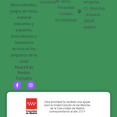
de venta
Contacta
Artajona,
libros infantiles,
Privacidad
11, Moncloa
juegos de mesa,
Cookies
- Aravaca,
material
Accesibilidad
28039
educativo y
Madrid
papelería.
¡Descúbrenos y
fomenta la
lectura en los
pequeños de la
casa!
Nuestras
Redes
Sociales