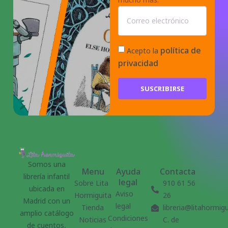
política de
Acepto la
privacidad
SUSCRIBIRSE
Somos una
Menu
Ayuda
Contacta
librería infantil
legal
Sobre Lita
910 61 56
ubicada en
Aviso
Hormiguita
26
Madrid con un
legal
Tienda
libreria@litahormig
amplio catálogo
Condiciones
Noticias
C. de
de cuentos,