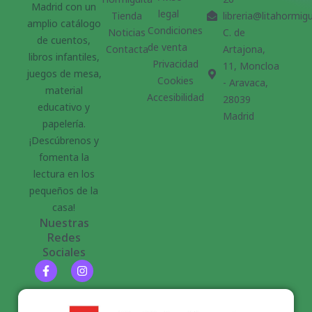
Madrid con un
legal
Tienda
libreria@litahormig
amplio catálogo
Condiciones
Noticias
C. de
de cuentos,
de venta
Contacta
Artajona,
libros infantiles,
Privacidad
11, Moncloa
juegos de mesa,
Cookies
- Aravaca,
material
Accesibilidad
28039
educativo y
Madrid
papelería.
¡Descúbrenos y
fomenta la
lectura en los
pequeños de la
casa!
Nuestras
Redes
Sociales