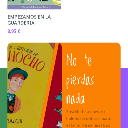
EMPEZAMOS EN LA
GUARDERIA
8,95
€
No te
pierdas
nada
Suscríbete a nuestro
boletín de noticias para
estar al día de nuestros