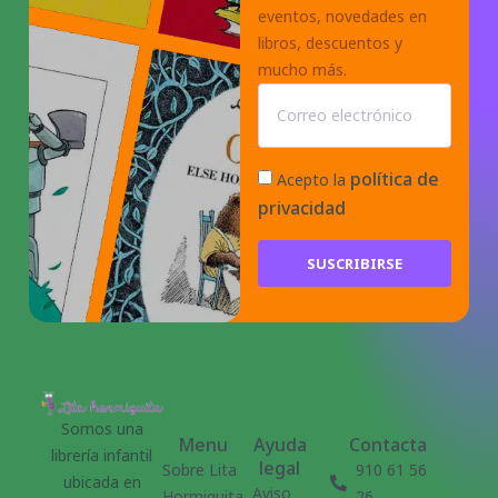
eventos, novedades en
libros, descuentos y
mucho más.
política de
Acepto la
privacidad
SUSCRIBIRSE
Somos una
Menu
Ayuda
Contacta
librería infantil
legal
Sobre Lita
910 61 56
ubicada en
Aviso
Hormiguita
26