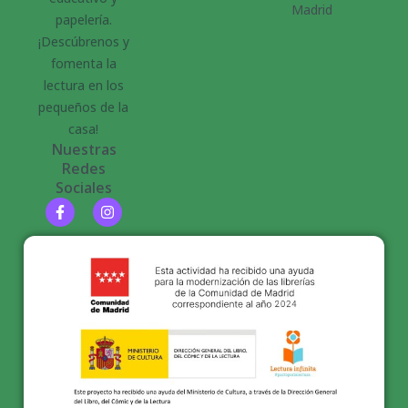
Madrid
papelería.
¡Descúbrenos y
fomenta la
lectura en los
pequeños de la
casa!
Nuestras
Redes
Sociales