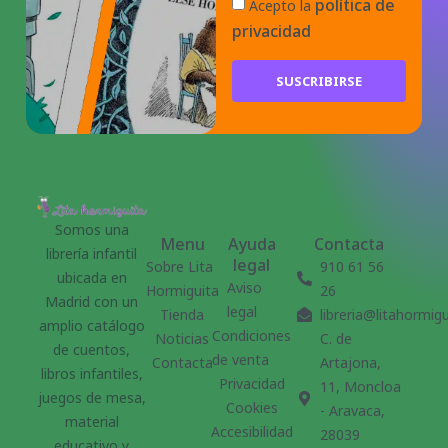
política de
Acepto la
privacidad
SUSCRIBIRSE
Somos una
Menu
Ayuda
Contacta
librería infantil
legal
Sobre Lita
910 61 56
ubicada en
Aviso
Hormiguita
26
Madrid con un
legal
Tienda
libreria@litahormig
amplio catálogo
Condiciones
Noticias
C. de
de cuentos,
de venta
Contacta
Artajona,
libros infantiles,
Privacidad
11, Moncloa
juegos de mesa,
Cookies
- Aravaca,
material
Accesibilidad
28039
educativo y