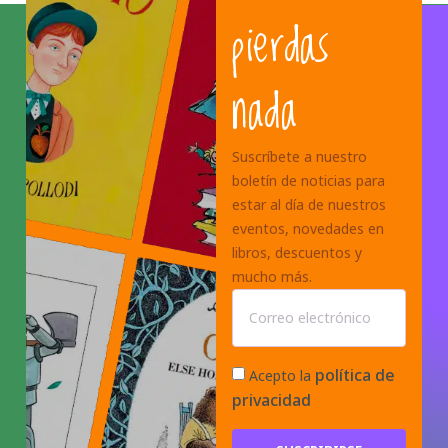
pierdas
nada
Suscríbete a nuestro
boletín de noticias para
estar al día de nuestros
eventos, novedades en
libros, descuentos y
mucho más.
política de
Acepto la
privacidad