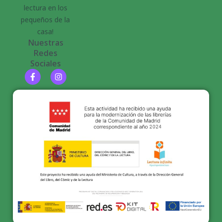
lectura en los
pequeños de la
casa!
Nuestras
Redes
Sociales