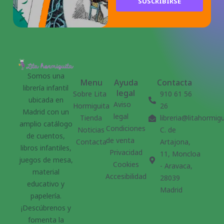
SUSCRIBIRSE
Somos una
Menu
Ayuda
Contacta
librería infantil
legal
Sobre Lita
910 61 56
ubicada en
Aviso
Hormiguita
26
Madrid con un
legal
Tienda
libreria@litahormig
amplio catálogo
Condiciones
Noticias
C. de
de cuentos,
de venta
Contacta
Artajona,
libros infantiles,
Privacidad
11, Moncloa
juegos de mesa,
Cookies
- Aravaca,
material
Accesibilidad
28039
educativo y
Madrid
papelería.
¡Descúbrenos y
fomenta la