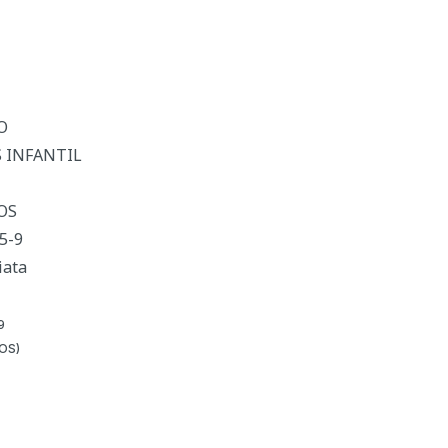
O
S INFANTIL
OS
5-9
iata
9
ÑOS)