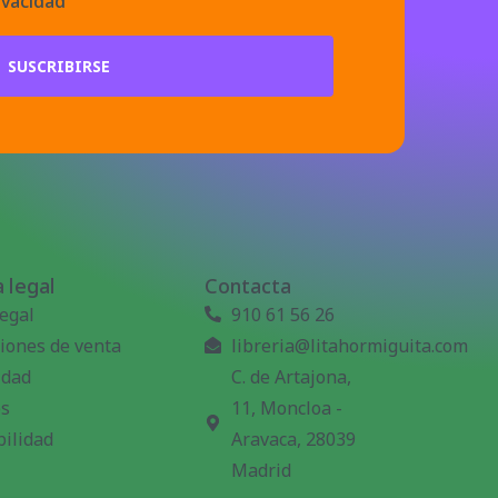
ivacidad
SUSCRIBIRSE
 legal
Contacta
legal
910 61 56 26
iones de venta
libreria@litahormiguita.com
idad
C. de Artajona,
es
11, Moncloa -
bilidad
Aravaca, 28039
Madrid