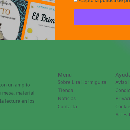
Acepto la
política de pr
Menu
Ayuda
Sobre Lita Hormiguita
Aviso 
 con un amplio
Tienda
Condic
de mesa, material
Noticias
Privac
a lectura en los
Contacta
Cooki
Accesi