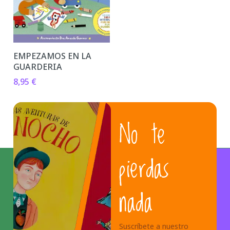
EMPEZAMOS EN LA
GUARDERIA
8,95
€
No te
pierdas
nada
Suscríbete a nuestro