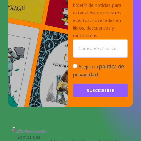
boletín de noticias para
estar al día de nuestros
eventos, novedades en
libros, descuentos y
mucho más.
política de
Acepto la
privacidad
SUSCRIBIRSE
Somos una