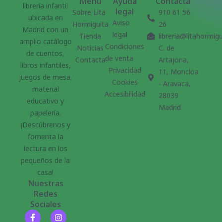
Menu
Ayuda
Contacta
librería infantil
legal
Sobre Lita
910 61 56
ubicada en
Aviso
Hormiguita
26
Madrid con un
legal
Tienda
libreria@litahormig
amplio catálogo
Condiciones
Noticias
C. de
de cuentos,
de venta
Contacta
Artajona,
libros infantiles,
Privacidad
11, Moncloa
juegos de mesa,
Cookies
- Aravaca,
material
Accesibilidad
28039
educativo y
Madrid
papelería.
¡Descúbrenos y
fomenta la
lectura en los
pequeños de la
casa!
Nuestras
Redes
Sociales