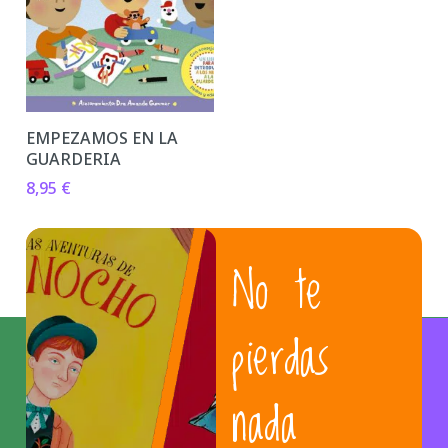
EMPEZAMOS EN LA
GUARDERIA
8,95
€
No te
pierdas
nada