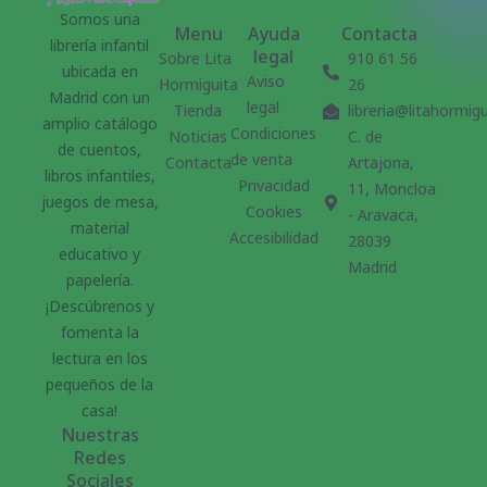
Somos una
Menu
Ayuda
Contacta
librería infantil
legal
Sobre Lita
910 61 56
ubicada en
Aviso
Hormiguita
26
Madrid con un
legal
Tienda
libreria@litahormig
amplio catálogo
Condiciones
Noticias
C. de
de cuentos,
de venta
Contacta
Artajona,
libros infantiles,
Privacidad
11, Moncloa
juegos de mesa,
Cookies
- Aravaca,
material
Accesibilidad
28039
educativo y
Madrid
papelería.
¡Descúbrenos y
fomenta la
lectura en los
pequeños de la
casa!
Nuestras
Redes
Sociales