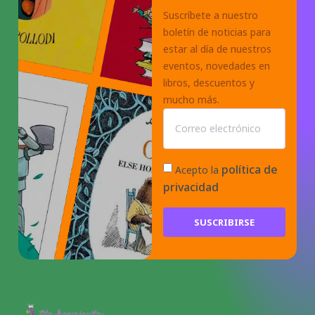
Suscríbete a nuestro
boletín de noticias para
estar al día de nuestros
eventos, novedades en
libros, descuentos y
mucho más.
política de
Acepto la
privacidad
SUSCRIBIRSE