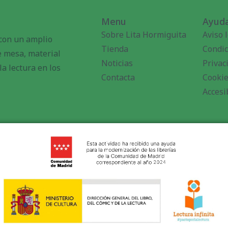
Menu
Ayuda
Sobre Lita Hormiguita
Aviso 
 con un amplio
Tienda
Condic
de mesa, material
Noticias
Privac
a lectura en los
Contacta
Cooki
Accesi