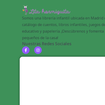
Somos una librería infantil ubicada en Madrid
catálogo de cuentos, libros infantiles, juegos 
educativo y papelería. ¡Descúbrenos y fomenta l
pequeños de la casa!
Nuestras Redes Sociales