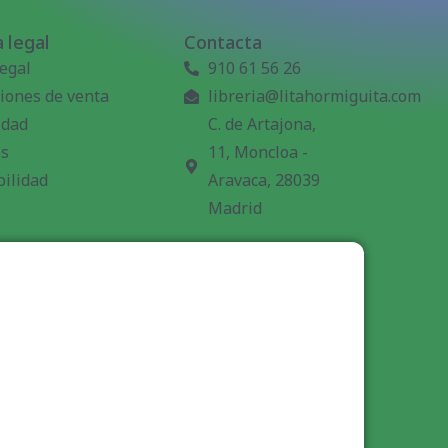
 legal
Contacta
legal
910 61 56 26
iones de venta
libreria@litahormiguita.com
idad
C. de Artajona,
es
11, Moncloa -
bilidad
Aravaca, 28039
Madrid