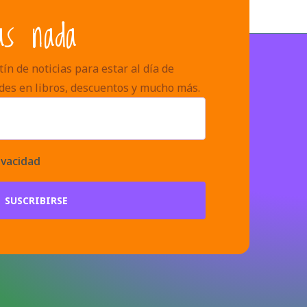
as nada
ín de noticias para estar al día de
des en libros, descuentos y mucho más.
ivacidad
SUSCRIBIRSE