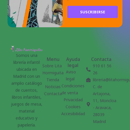
SUSCRIBIRSE
Somos una
Menu
Ayuda
Contacta
librería infantil
legal
Sobre Lita
910 61 56
ubicada en
Aviso
Hormiguita
26
Madrid con un
legal
Tienda
libreria@litahormig
amplio catálogo
Condiciones
Noticias
C. de
de cuentos,
de venta
Contacta
Artajona,
libros infantiles,
Privacidad
11, Moncloa
juegos de mesa,
Cookies
- Aravaca,
material
Accesibilidad
28039
educativo y
Madrid
papelería.