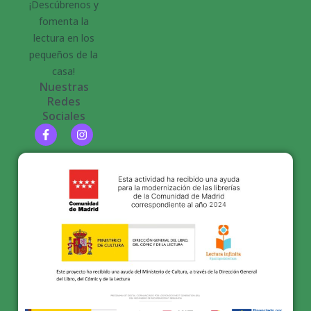
¡Descúbrenos y
fomenta la
lectura en los
pequeños de la
casa!
Nuestras
Redes
Sociales