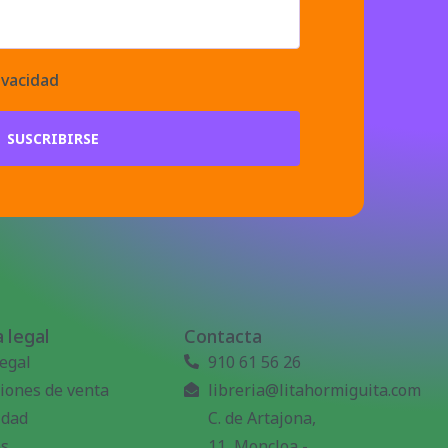
ivacidad
SUSCRIBIRSE
 legal
Contacta
legal
910 61 56 26
iones de venta
libreria@litahormiguita.com
idad
C. de Artajona,
es
11, Moncloa -