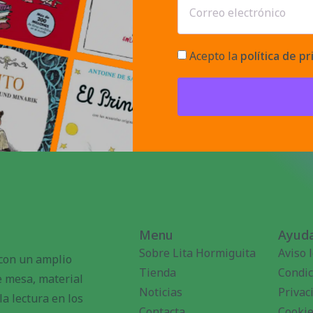
Acepto la
política de pr
Menu
Ayuda
Sobre Lita Hormiguita
Aviso 
 con un amplio
Tienda
Condic
de mesa, material
Noticias
Privac
a lectura en los
Contacta
Cooki