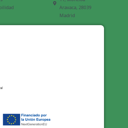
bilidad
Aravaca, 28039
Madrid