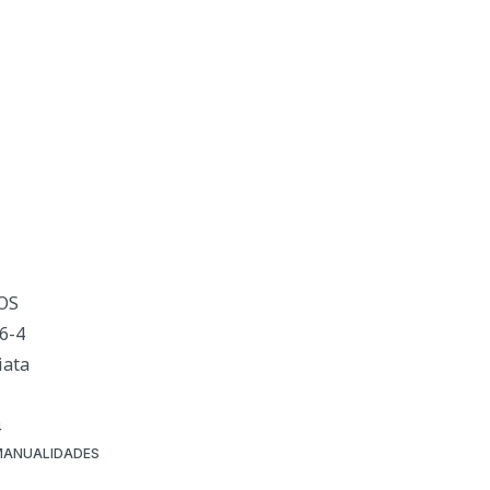
OS
6-4
iata
4
MANUALIDADES