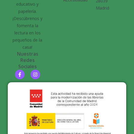
28039
educativo y
Madrid
papelería.
¡Descúbrenos y
fomenta la
lectura en los
pequeños de la
casa!
Nuestras
Redes
Sociales