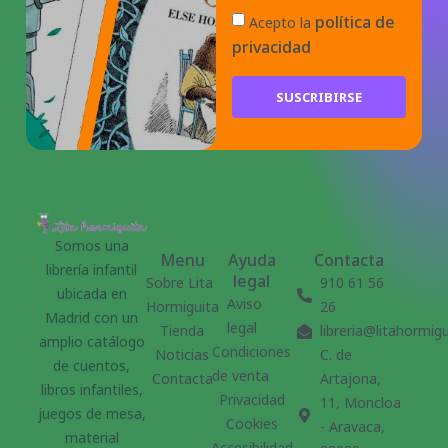
política de
Acepto la
privacidad
SUSCRIBIRSE
Somos una
Menu
Ayuda
Contacta
librería infantil
legal
Sobre Lita
910 61 56
ubicada en
Aviso
Hormiguita
26
Madrid con un
legal
Tienda
libreria@litahormig
amplio catálogo
Condiciones
Noticias
C. de
de cuentos,
de venta
Contacta
Artajona,
libros infantiles,
Privacidad
11, Moncloa
juegos de mesa,
Cookies
- Aravaca,
material
Accesibilidad