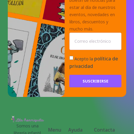
boletín de noticias para
estar al día de nuestros
eventos, novedades en
libros, descuentos y
mucho más.
política de
Acepto la
privacidad
SUSCRIBIRSE
Somos una
Menu
Ayuda
Contacta
librería infantil