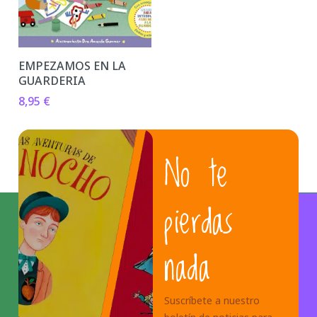
EMPEZAMOS EN LA
GUARDERIA
8,95
€
No te
pierdas
nada
Suscríbete a nuestro