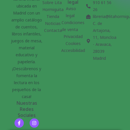
legal
Sobre Lita
910 61 56
ubicada en
Aviso
Hormiguita
26
Madrid con un
legal
Tienda
libreria@litahormig
amplio catálogo
Condiciones
Noticias
C. de
de cuentos,
de venta
Contacta
Artajona,
libros infantiles,
Privacidad
11, Moncloa
juegos de mesa,
Cookies
- Aravaca,
material
Accesibilidad
28039
educativo y
Madrid
papelería.
¡Descúbrenos y
fomenta la
lectura en los
pequeños de la
casa!
Nuestras
Redes
Sociales