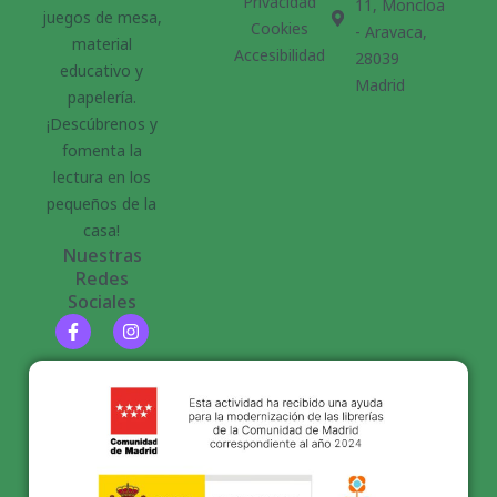
Privacidad
11, Moncloa
juegos de mesa,
Cookies
- Aravaca,
material
Accesibilidad
28039
educativo y
Madrid
papelería.
¡Descúbrenos y
fomenta la
lectura en los
pequeños de la
casa!
Nuestras
Redes
Sociales