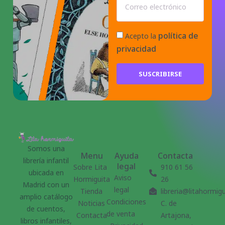
política de
Acepto la
privacidad
SUSCRIBIRSE
Somos una
Menu
Ayuda
Contacta
librería infantil
legal
Sobre Lita
910 61 56
ubicada en
Aviso
Hormiguita
26
Madrid con un
legal
Tienda
libreria@litahormig
amplio catálogo
Condiciones
Noticias
C. de
de cuentos,
de venta
Contacta
Artajona,
libros infantiles,