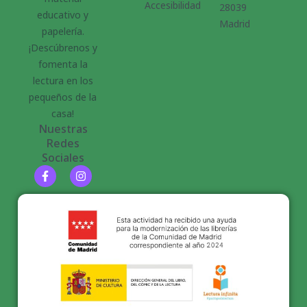
Accesibilidad
28039
educativo y
Madrid
papelería.
¡Descúbrenos y
fomenta la
lectura en los
pequeños de la
casa!
Nuestras
Redes
Sociales