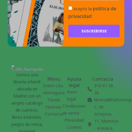
política de
Acepto la
privacidad
SUSCRIBIRSE
Somos una
Menu
Ayuda
Contacta
librería infantil
legal
Sobre Lita
910 61 56
ubicada en
Aviso
Hormiguita
26
Madrid con un
legal
Tienda
libreria@litahormig
amplio catálogo
Condiciones
Noticias
C. de
de cuentos,
de venta
Contacta
Artajona,
libros infantiles,
Privacidad
11, Moncloa
juegos de mesa,
Cookies
- Aravaca,
material