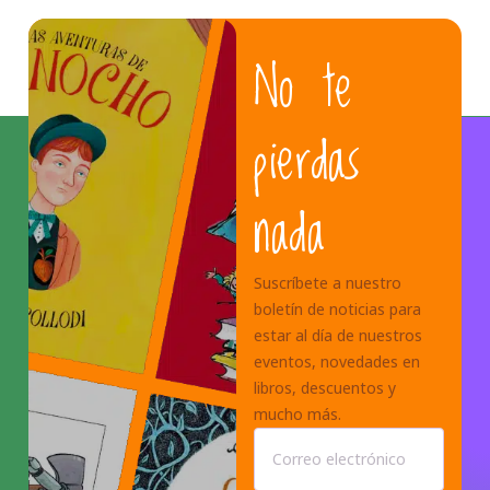
No te
pierdas
nada
Suscríbete a nuestro
boletín de noticias para
estar al día de nuestros
eventos, novedades en
libros, descuentos y
mucho más.