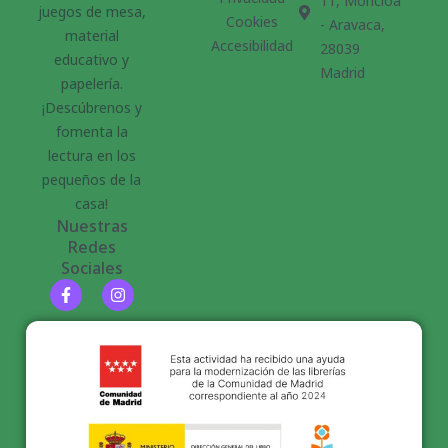
11, Moncloa
juegos de mesa,
Cookies
- Aravaca,
material
Accesibilidad
28039
educativo y
Madrid
papelería.
¡Descúbrenos y
fomenta la
lectura en los
pequeños de la
casa!
Nuestras
Redes
Sociales