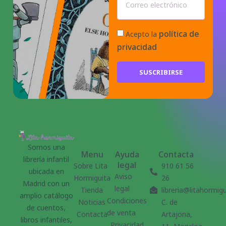
política de
Acepto la
privacidad
SUSCRIBIRSE
Somos una
Menu
Ayuda
Contacta
librería infantil
legal
Sobre Lita
910 61 56
ubicada en
Aviso
Hormiguita
26
Madrid con un
legal
Tienda
libreria@litahormig
amplio catálogo
Condiciones
Noticias
C. de
de cuentos,
de venta
Contacta
Artajona,
libros infantiles,
Privacidad