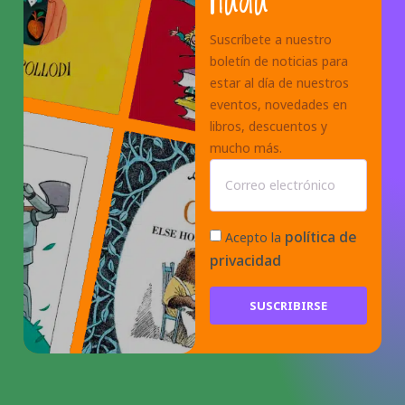
Suscríbete a nuestro
boletín de noticias para
estar al día de nuestros
eventos, novedades en
libros, descuentos y
mucho más.
política de
Acepto la
privacidad
SUSCRIBIRSE