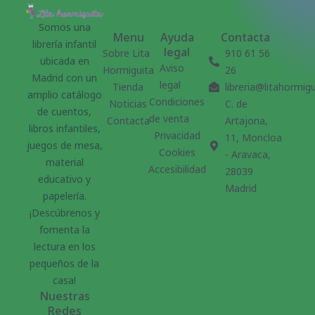
Somos una
Menu
Ayuda
Contacta
librería infantil
legal
Sobre Lita
910 61 56
ubicada en
Aviso
Hormiguita
26
Madrid con un
legal
Tienda
libreria@litahormig
amplio catálogo
Condiciones
Noticias
C. de
de cuentos,
de venta
Contacta
Artajona,
libros infantiles,
Privacidad
11, Moncloa
juegos de mesa,
Cookies
- Aravaca,
material
Accesibilidad
28039
educativo y
Madrid
papelería.
¡Descúbrenos y
fomenta la
lectura en los
pequeños de la
casa!
Nuestras
Redes