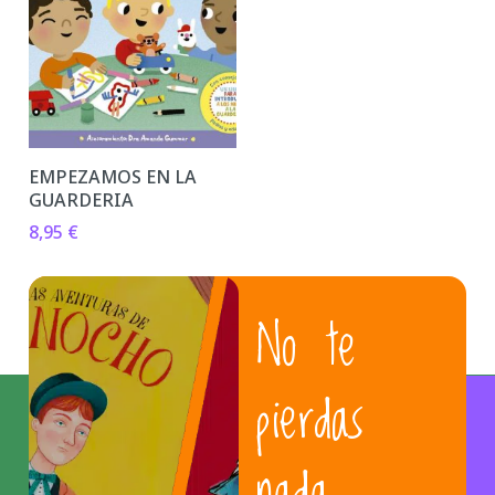
EMPEZAMOS EN LA
GUARDERIA
8,95
€
No te
pierdas
nada