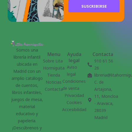
SUSCRIBIRSE
Somos una
Menu
Ayuda
Contacta
librería infantil
legal
Sobre Lita
910 61 56
ubicada en
Aviso
Hormiguita
26
Madrid con un
legal
Tienda
libreria@litahormig
amplio catálogo
Condiciones
Noticias
C. de
de cuentos,
de venta
Contacta
Artajona,
libros infantiles,
Privacidad
11, Moncloa
juegos de mesa,
Cookies
- Aravaca,
material
Accesibilidad
28039
educativo y
Madrid
papelería.
¡Descúbrenos y