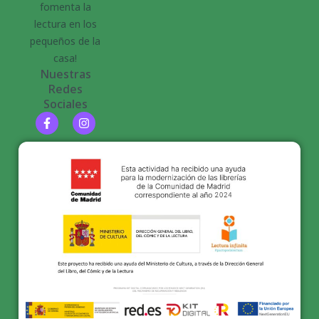
fomenta la
lectura en los
pequeños de la
casa!
Nuestras
Redes
Sociales