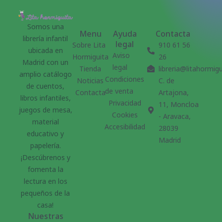
Somos una
Menu
Ayuda
Contacta
librería infantil
legal
Sobre Lita
910 61 56
ubicada en
Aviso
Hormiguita
26
Madrid con un
legal
Tienda
libreria@litahormig
amplio catálogo
Condiciones
Noticias
C. de
de cuentos,
de venta
Contacta
Artajona,
libros infantiles,
Privacidad
11, Moncloa
juegos de mesa,
Cookies
- Aravaca,
material
Accesibilidad
28039
educativo y
Madrid
papelería.
¡Descúbrenos y
fomenta la
lectura en los
pequeños de la
casa!
Nuestras