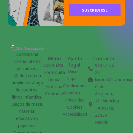
SUSCRIBIRSE
Somos una
Menu
Ayuda
Contacta
librería infantil
legal
Sobre Lita
910 61 56
ubicada en
Aviso
Hormiguita
26
Madrid con un
legal
Tienda
libreria@litahormig
amplio catálogo
Condiciones
Noticias
C. de
de cuentos,
de venta
Contacta
Artajona,
libros infantiles,
Privacidad
11, Moncloa
juegos de mesa,
Cookies
- Aravaca,
material
Accesibilidad
28039
educativo y
Madrid
papelería.
¡Descúbrenos y