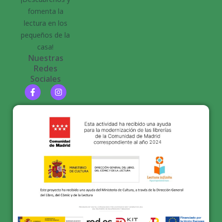
fomenta la
lectura en los
pequeños de la
casa!
Nuestras
Redes
Sociales