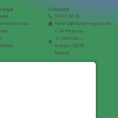
 legal
Contacta
legal
910 61 56 26
iones de venta
libreria@litahormiguita.com
idad
C. de Artajona,
es
11, Moncloa -
bilidad
Aravaca, 28039
Madrid