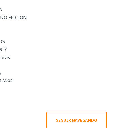
A
 NO FICCION
OS
9-7
horas
7
4 AÑOS)
SEGUIR NAVEGANDO