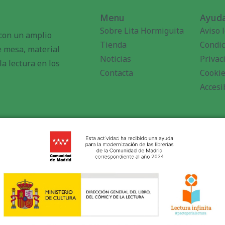
Menu
Ayuda
Sobre Lita Hormiguita
Aviso 
 con un amplio
Tienda
Condic
de mesa, material
Noticias
Privac
a lectura en los
Contacta
Cooki
Accesi