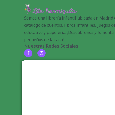
Somos una librería infantil ubicada en Madrid
catálogo de cuentos, libros infantiles, juegos 
educativo y papelería. ¡Descúbrenos y fomenta l
pequeños de la casa!
Nuestras Redes Sociales