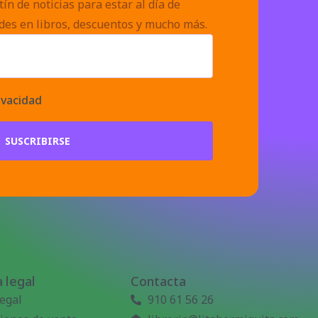
ín de noticias para estar al día de
des en libros, descuentos y mucho más.
ivacidad
SUSCRIBIRSE
 legal
Contacta
legal
910 61 56 26