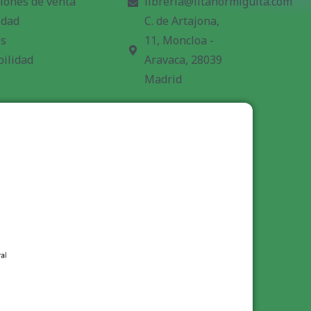
iones de venta
libreria@litahormiguita.com
idad
C. de Artajona,
es
11, Moncloa -
bilidad
Aravaca, 28039
Madrid