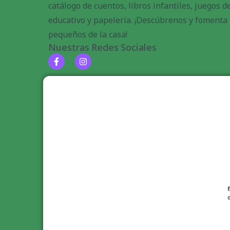
catálogo de cuentos, libros infantiles, juegos 
educativo y papelería. ¡Descúbrenos y fomenta l
pequeños de la casa!
Nuestras Redes Sociales