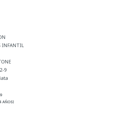
TON
S INFANTIL
RTONE
2-9
iata
9
4 AÑOS)