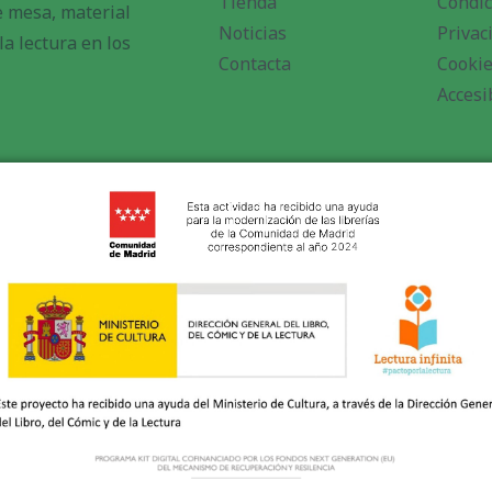
Tienda
Condic
de mesa, material
Noticias
Privac
a lectura en los
Contacta
Cooki
Accesi