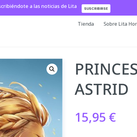
ibiéndote a las noticias de Lita
SUSCRIBIRSE
Tienda
Sobre Lita Ho
PRINCES
ASTRID
15,95
€